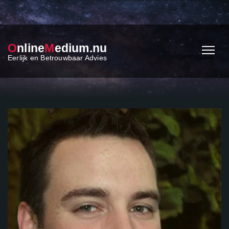
O
nline
M
edium.nu
Eerlijk en Betrouwbaar Advies