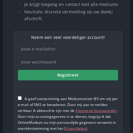
-
Je krijgt toegang en contact met alle mediums
-
Neutrale, discrete vermelding op uw
(bank)
afschrift.
Neem een veel voordeliger account!
Registreer
Ik geef toestemming aan Mediumcenter BV om mij per
e-mail of SMS te benaderen. Door mij aan te melden
verklaar ik akkoord te zijn met de
Algemene Voorwaarden
.
Door mijn accountgegevens in te dienen, begrijp ik dat
OnlineMedium.nu mijn persoonlijke gegevens verwerkt in
overéénstemming met het
Privacybeleid
.