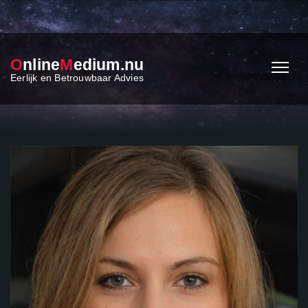
O
nline
M
edium.nu
Eerlijk en Betrouwbaar Advies