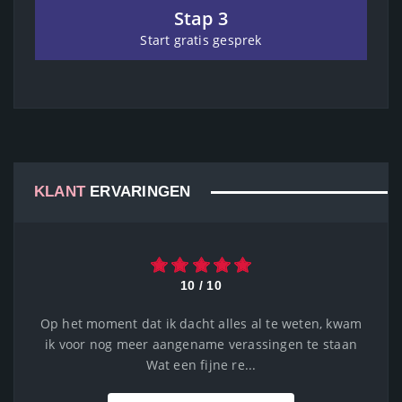
Stap 3
Start gratis gesprek
KLANT
ERVARINGEN
10 / 10
On point all the time very good 👍 thankyou for all
your help Jason 😊...
BEKIJK MEER ERVARINGEN