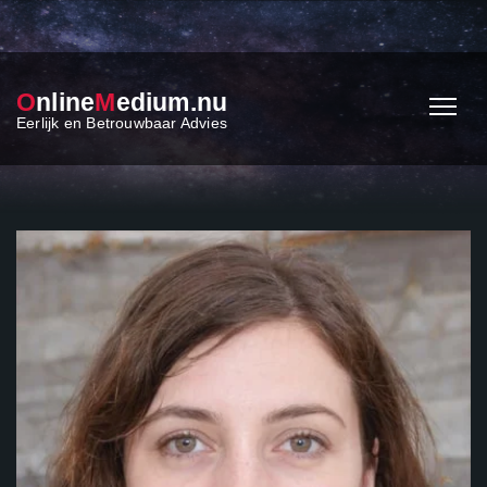
O
nline
M
edium.nu
Eerlijk en Betrouwbaar Advies