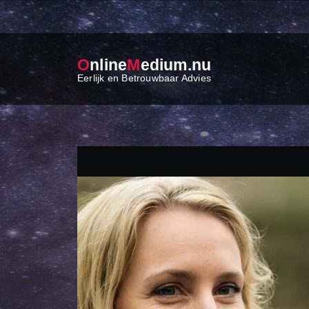
O
nline
M
edium.nu
Eerlijk en Betrouwbaar Advies