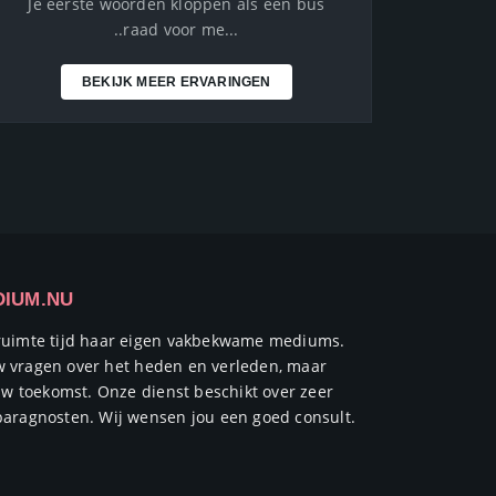
Lieve Richard, hartelijk dank voor ons fijne
gesprek van zojuist. Jij voelt de dingen zo
haarscherp aan en hebt mij...
BEKIJK MEER ERVARINGEN
DIUM.NU
ruimte tijd haar eigen vakbekwame mediums.
ouw vragen over het heden en verleden, maar
uw toekomst. Onze dienst beschikt over zeer
aragnosten. Wij wensen jou een goed consult.