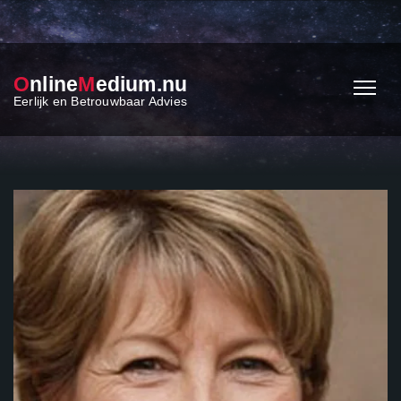
O
nline
M
edium.nu
Eerlijk en Betrouwbaar Advies