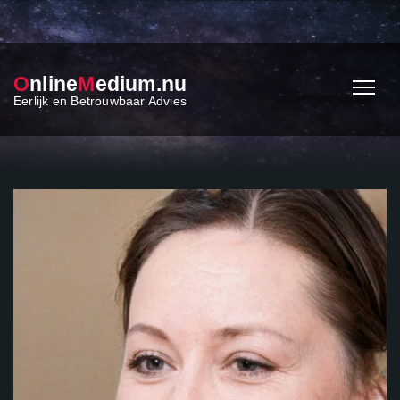
O
nline
M
edium.nu
Eerlijk en Betrouwbaar Advies