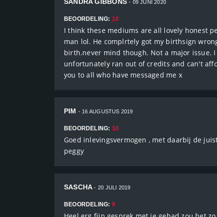
SANDRA GIBBONS
- 09 JUNI 2020
BEOORDELING:
10
I think these mediums are all lovely honest 
man lol. He complrtely got my birthsign wrong
birth.never mind though. Not a major issue. 
unfortunately ran out of credits and can't affo
you to all who have messaged me x
PIM
- 16 AUGUSTUS 2019
BEOORDELING:
10
Goed inlevingsvermogen , met daarbij de juis
peggy
SASCHA
- 20 JULI 2019
BEOORDELING:
9
Heel erg fijn gesprek met je gehad zou het zo