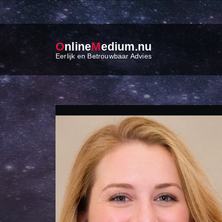
O
nline
M
edium.nu
Eerlijk en Betrouwbaar Advies