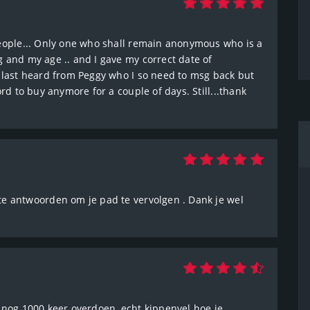
people... Only one who shall remain anonymous who is a
 and my age .. and I gave my correct date of
I last heard from Peggy who I so need to msg back but
rd to buy anymore for a couple of days. Still...thank
te antwoorden om je pad te vervolgen . Dank je wel
 nog 1000 keer overdoen, echt kippenvel hoe je