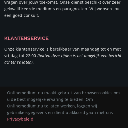
vragen over jouw toekomst. Onze dienst beschikt over zeer
gekwalificeerde mediums en paragnosten. Wij wensen jou
een goed consult.
KLANTENSERVICE
Onze klantenservice is bereikbaar van maandag tot en met
vrijdag tot 22:00
(buiten deze tijden is het mogelijk een bericht
achter te laten)
.
Onlinemedium.nu maakt gebruik van browsercookies om
Copyright © 2019/2025
onlinemedium.nu
u de best mogelijke ervaring te bieden. Om
Onlinemedium.nu te laten werken, loggen wij
Mediumcenter BV | Eikenstraat 23 4, 8924JB Leeuwarden | KVK: 74490540 | BTW:
gebruikersgegevens en dient u akkoord gaan met ons
NL859922133B01
0
Privacybeleid
OVER ONS
ALGEMENE VOORWAARDEN
PRIVACY
ERVARINGEN
FAQ