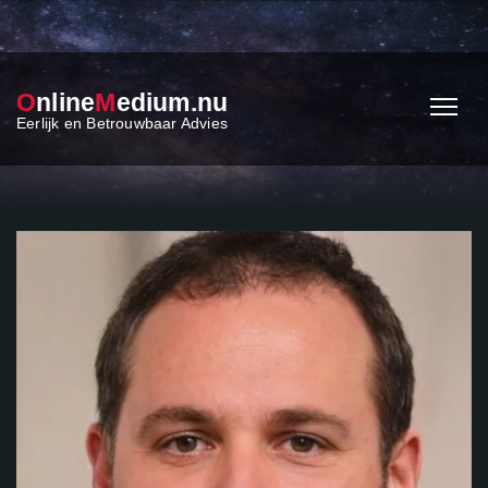
O
nline
M
edium.nu
Eerlijk en Betrouwbaar Advies