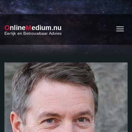
O
nline
M
edium.nu
Eerlijk en Betrouwbaar Advies