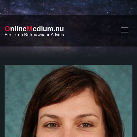
O
nline
M
edium.nu
Eerlijk en Betrouwbaar Advies