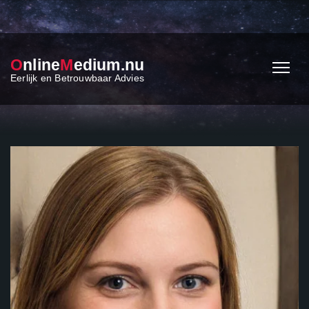
O
nline
M
edium.nu
Eerlijk en Betrouwbaar Advies