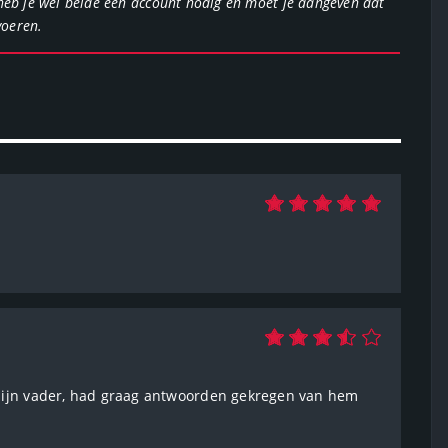
heb je wel beide een account nodig en moet je aangeven dat
voeren.
 mijn vader, had graag antwoorden gekregen van hem