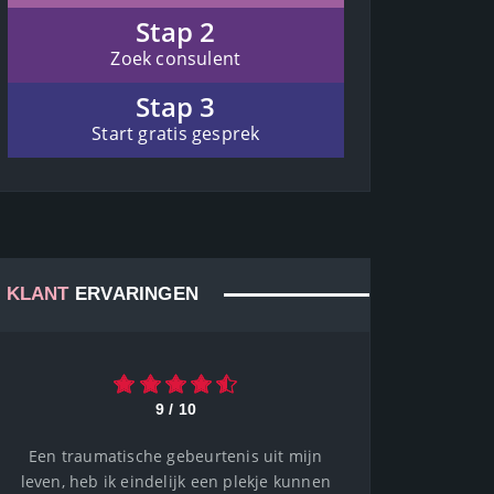
Stap 2
Zoek consulent
Stap 3
Start gratis gesprek
KLANT
ERVARINGEN
9 / 10
Een traumatische gebeurtenis uit mijn
leven, heb ik eindelijk een plekje kunnen