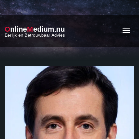
O
nline
M
edium.nu
Eerlijk en Betrouwbaar Advies