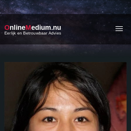
O
nline
M
edium.nu
Eerlijk en Betrouwbaar Advies