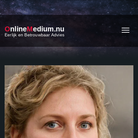
O
nline
M
edium.nu
Eerlijk en Betrouwbaar Advies