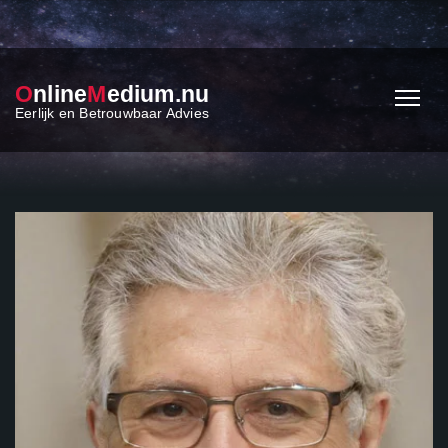
O
nline
M
edium.nu
Eerlijk en Betrouwbaar Advies