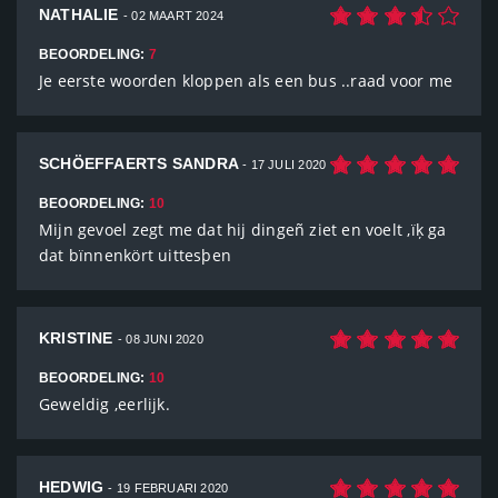
NATHALIE
- 02 MAART 2024
BEOORDELING:
7
Je eerste woorden kloppen als een bus ..raad voor me
SCHÖEFFAERTS SANDRA
- 17 JULI 2020
BEOORDELING:
10
Mijn gevoel zegt me dat hij dingeñ ziet en voelt ,ïķ ga
dat bïnnenkört uittesþen
KRISTINE
- 08 JUNI 2020
BEOORDELING:
10
Geweldig ,eerlijk.
HEDWIG
- 19 FEBRUARI 2020